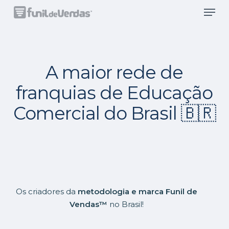
Men
Skip
to
main
content
Franquia Educacional
A maior rede de
franquias de Educação
Comercial do Brasil 🇧🇷
Os criadores da
metodologia e marca Funil de
Vendas™
no Brasil!