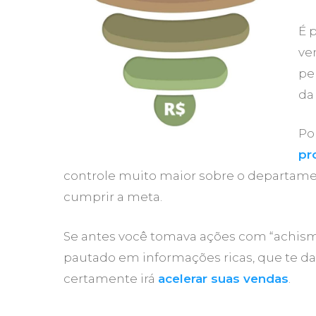
É 
ve
pe
da
Po
pr
controle muito maior sobre o departame
cumprir a meta.
Se antes você tomava ações com “achism
pautado em informações ricas, que te da
certamente irá
acelerar suas vendas
.