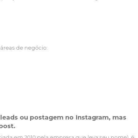
 áreas de negócio:
e leads ou postagem no Instagram, mas
post.
riada em 2010 pela empresa que leva seu nome), é