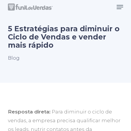
Men
Skip
to
Close
main
5 Estratégias para diminuir o
Menu
content
Ciclo de Vendas e vender
mais rápido
Blog
Resposta direta:
Para diminuir o ciclo de
vendas, a empresa precisa qualificar melhor
os leads, nutrir contatos antes da