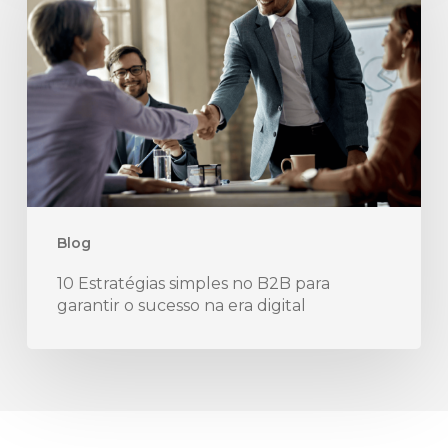
simples
no
B2B
para
garantir
o
sucesso
na
Blog
era
10 Estratégias simples no B2B para
digital
garantir o sucesso na era digital