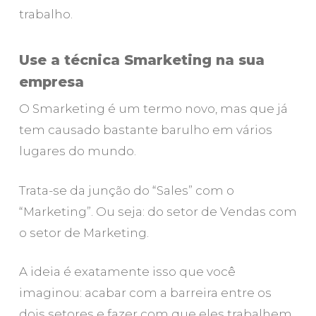
trabalho.
Use a técnica Smarketing na sua
empresa
O Smarketing é um termo novo, mas que já
tem causado bastante barulho em vários
lugares do mundo.
Trata-se da junção do “Sales” com o
“Marketing”. Ou seja: do setor de Vendas com
o setor de Marketing.
A ideia é exatamente isso que você
Close
Close
imaginou: acabar com a barreira entre os
dois setores e fazer com que eles trabalhem