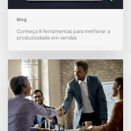
vendas
Blog
Conheça 8 ferramentas para melhorar a
produtividade em vendas
10
Estratégias
simples
no
B2B
para
garantir
o