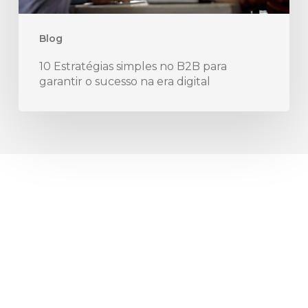
sucesso
na
Blog
era
10 Estratégias simples no B2B para
digital
garantir o sucesso na era digital