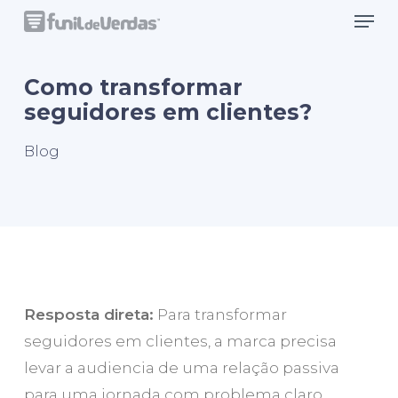
Men
Skip
to
Close
main
Como transformar
Menu
content
seguidores em clientes?
Blog
Resposta direta:
Para transformar
seguidores em clientes, a marca precisa
levar a audiencia de uma relação passiva
para uma jornada com problema claro,