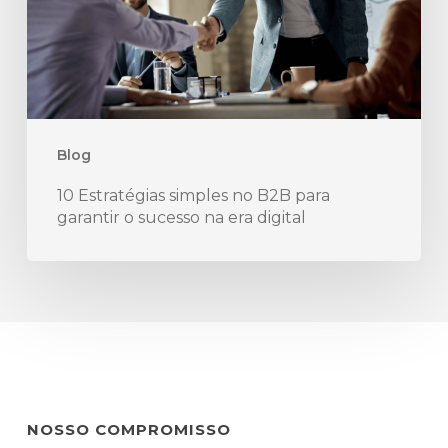
para
garantir
o
sucesso
na
Blog
era
10 Estratégias simples no B2B para
digital
garantir o sucesso na era digital
NOSSO COMPROMISSO