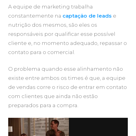
A equipe de marketing trabalha
constantemente na
captação de leads
e
nutrição dos mesmos, são eles os
responsáveis por qualificar esse possível
cliente e, no momento adequado, repassar o
contato para o comercial.
O problema quando esse alinhamento não
existe entre ambos os times é que, a equipe
de vendas corre o risco de entrar em contato
com clientes que ainda não estão
preparados para a compra.