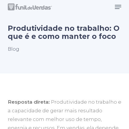
Men
Skip
to
Close
main
Produtividade no trabalho: O
Menu
content
que é e como manter o foco
Blog
Resposta direta:
Produtividade no trabalho e
a capacidade de gerar mais resultado
relevante com melhor uso de tempo,
energia e recursos. Em vendas, ela depende